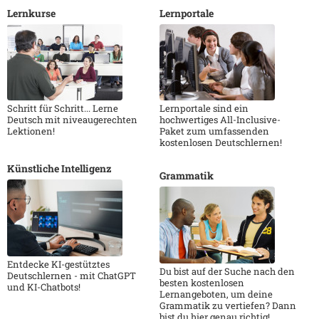
Lernkurse
Lernportale
Schritt für Schritt... Lerne
Lernportale sind ein
Deutsch mit niveaugerechten
hochwertiges All-Inclusive-
Lektionen!
Paket zum umfassenden
kostenlosen Deutschlernen!
Künstliche Intelligenz
Grammatik
Entdecke KI-gestütztes
Du bist auf der Suche nach den
Deutschlernen - mit ChatGPT
besten kostenlosen
und KI-Chatbots!
Lernangeboten, um deine
Grammatik zu vertiefen? Dann
bist du hier genau richtig!