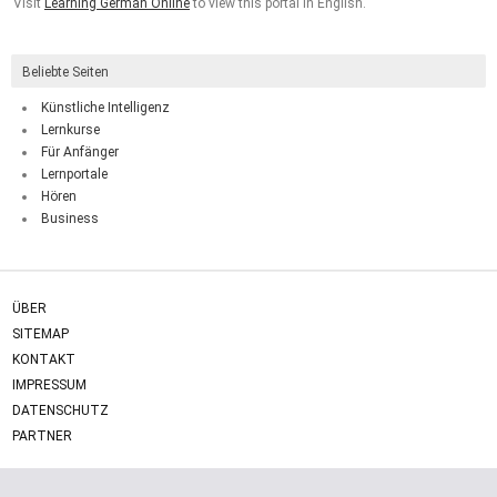
Visit
Learning German Online
to view this portal in English.
Beliebte Seiten
Künstliche Intelligenz
Lernkurse
Für Anfänger
Lernportale
Hören
Business
ÜBER
SITEMAP
KONTAKT
IMPRESSUM
DATENSCHUTZ
PARTNER